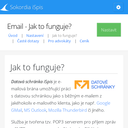
Sokordia iSpis
Email - Jak to funguje?
Nastavit
Úvod
Nastavení
Jak to funguje?
Časté dotazy
Pro advokáty
Ceník
Jak to funguje?
Datová schránka iSpis
je e-
mailová brána umožňující práci
s datovou schránkou jako s běžným e-mailem z
jakéhokoliv e-mailového klienta, jako je např.
Google
GMail
,
MS Outlook
,
Mozilla Thunderbird
či jiného.
Služba je tvořena tzv. POP3 serverem pro příjem zpráv