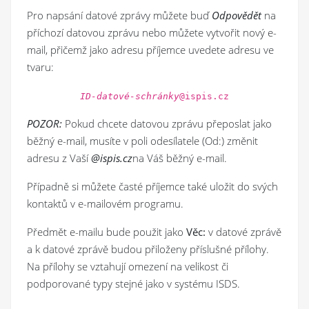
Pro napsání datové zprávy můžete buď
Odpovědět
na
příchozí datovou zprávu nebo můžete vytvořit nový e-
mail, přičemž jako adresu příjemce uvedete adresu ve
tvaru:
ID-datové-schránky
@ispis.cz
POZOR:
Pokud chcete datovou zprávu přeposlat jako
běžný e-mail, musíte v poli odesílatele (Od:) změnit
adresu z Vaší
@ispis.cz
na Váš běžný e-mail.
Případně si můžete časté příjemce také uložit do svých
kontaktů v e-mailovém programu.
Předmět e-mailu bude použit jako
Věc:
v datové zprávě
a k datové zprávě budou přiloženy příslušné přílohy.
Na přílohy se vztahují omezení na velikost či
podporované typy stejné jako v systému ISDS.